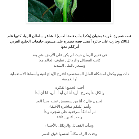
قصه قصيرة ظريفة بعنوان (هكذا بدأت قصة الحب) للشاعر سلطان الرواد كتبها عام
2001 وحازت على جائزة أفضل قصه قصيرة على مستوى جامعات الخليج العربي
أترككم معها
فى قديم الزمان حيث لم يكن على الأرض بشر بعد
كانت الفضائل والرذائل , تطوف العالم معاً
وتشعر بالملل الشديد
ذات يوم وكحل لمشكلة الملل المستعصية اقترح الإبداع لعبة وأسماها الأستغماية
أو الغميمة
أحب الجميع الفكرة
والكل بدأ يصرخ : أريد أنا ان أبدأ .. أريد انا أن أبدأ
الجنون قال :- أنا من سيغمض عينيه ويبدأ العد
وأنتم عليكم مباشرة الأختفاء
ثم أنه اتكأ بمرفقيه على شجرة وبدأ
واحد , اثنين , ثلاثة
وبدأت الفضائل والرذائل بالأختباء
وجدت الرقه مكاناً لنفسها فوق القمر