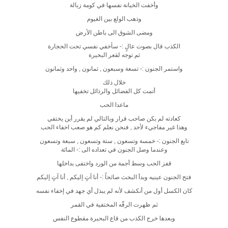
وأخفت الخيانة نفسها في كومة زبالة
وذهب الولع بين الغيوم
ومضى الشوق الى باطن الأرض
الكذب قال بصوت عالٍ :- سأخفي نفسي تحت الحجارة
ثم توجه لقعر البحيرة
واستمر الجنون :- تسعة وسبعون , ثمانون , واحد وثمانون
خلال ذلك
أتمت كل الفضائل والرذائل تخفيها
ماعدا الحب
كعادته لم يكن صاحب قرار وبالتالي لم يقرر أين يختفي
وهذا غير مفاجيء لأحد , فنحن نعلم كم هو صعب اخفاء الحب
تابع الجنون :- خمسة وتسعون , ستة وتسعون , سبعة وتسعون
وعندما وصل الجنون في تعداده الى :- المائة
قفز الحب وسط أجمة من الورد واختفى بداخلها
فتح الجنون عينيه وبدأ البحث صائحاً :- أنا آتٍ إليكم , أنا آتٍ إليكم
كان الكسل أول من أنكشف لأنه لم يبذل أي جهد في إخفاء نفسه
ثم ظهرت الرقّه المختفية في القمر
وبعدها خرج الكذب من قاع البحيرة مقطوع النفس