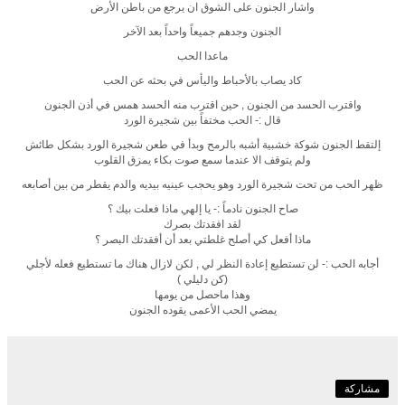
واشار الجنون على الشوق ان يرجع من باطن الأرض
الجنون وجدهم جميعاً واحداً بعد الآخر
ماعدا الحب
كاد يصاب بالأحباط واليأس في بحثه عن الحب
واقترب الحسد من الجنون , حين اقترب منه الحسد همس في أذن الجنون
قال :- الحب مختفاً بين شجيرة الورد
إلتقط الجنون شوكة خشبية أشبه بالرمح وبدأ في طعن شجيرة الورد بشكل طائش
ولم يتوقف الا عندما سمع صوت بكاء يمزق القلوب
ظهر الحب من تحت شجيرة الورد وهو يحجب عينيه بيديه والدم يقطر من بين أصابعه
صاح الجنون نادماً :- يا إلهي ماذا فعلت بيك ؟
لقد افقدتك بصرك
ماذا أفعل كي أصلح غلطتي بعد أن أفقدتك البصر ؟
أجابه الحب :- لن تستطيع إعادة النظر لي , لكن لازال هناك ما تستطيع فعله لأجلي
(كن دليلي )
وهذا ماحصل من يومها
يمضي الحب الأعمى يقوده الجنون
مشاركة